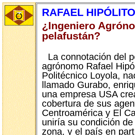
RAFAEL HIPÓLITO
¿Ingeniero Agrón
pelafustán?
La connotación del p
agrónomo Rafael Hipól
Politécnico Loyola, n
llamado Gurabo, enri
una empresa USA crea
cobertura de sus agen
Centroamérica y El Car
uniría su condición d
zona, y el país en par