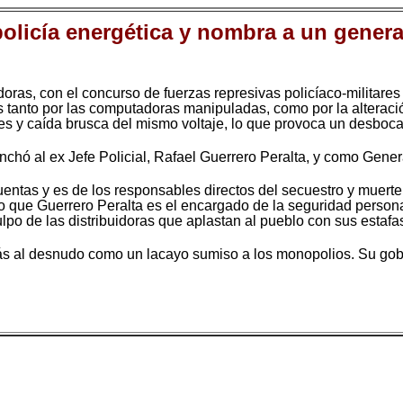
 policía energética y nombra a un gen
ras, con el concurso de fuerzas represivas policíaco-militares 
s tanto por las computadoras manipuladas, como por la alteració
jes y caída brusca del mismo voltaje, lo que provoca un desboc
chó al ex Jefe Policial, Rafael Guerrero Peralta, y como Genera
entas y es de los responsables directos del secuestro y muert
sino que Guerrero Peralta es el encargado de la seguridad perso
ulpo de las distribuidoras que aplastan al pueblo con sus estafa
ás al desnudo como un lacayo sumiso a los monopolios. Su gob