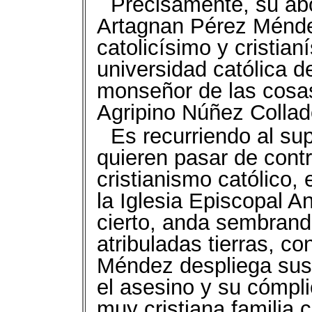
Precisamente, su abo
Artagnan Pérez Méndez
catolicísimo y cristia
universidad católica d
monseñor de las cosas
Agripino Núñez Collad
Es recurriendo al su
quieren pasar de cont
cristianismo católico,
la Iglesia Episcopal An
cierto, anda sembrand
atribuladas tierras, c
Méndez despliega sus
el asesino y su cómpli
muy cristiana familia 