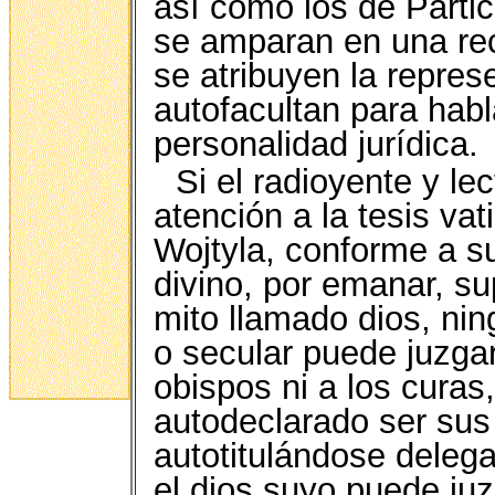
así como los de Parti
se amparan en una re
se atribuyen la repres
autofacultan para hab
personalidad jurídica.
Si el radioyente y le
atención a la tesis va
Wojtyla, conforme a s
divino, por emanar, s
mito llamado dios, ning
o secular puede juzga
obispos ni a los curas
autodeclarado ser sus 
autotitulándose delega
el dios suyo puede juz