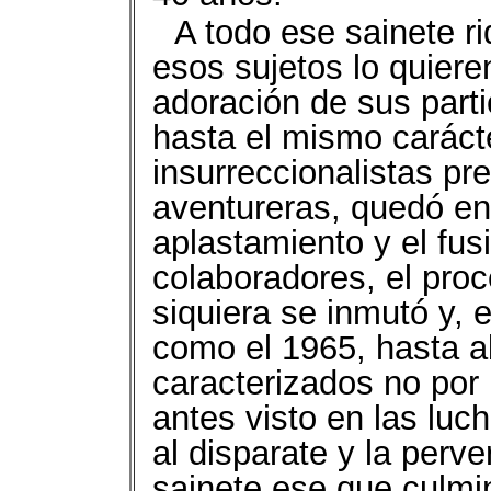
A todo ese sainete r
esos sujetos lo quieren
adoración de sus part
hasta el mismo carác
insurreccionalistas pre
aventureras, quedó en
aplastamiento y el fu
colaboradores, el proc
siquiera se inmutó y, 
como el 1965, hasta a
caracterizados no por 
antes visto en las luc
al disparate y la perve
sainete ese que culmi