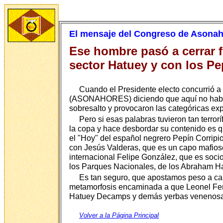
El mensaje del Congreso de Asona
Ese hombre pasó a cerrar fi
sector Hatuey y con los P
Cuando el Presidente electo concurrió a
(ASONAHORES) diciendo que aquí no había cr
sobresalto y provocaron las categóricas ex
Pero si esas palabras tuvieron tan terror
la copa y hace desbordar su contenido es qu
el "Hoy" del español negrero Pepín Corrip
con Jesús Valderas, que es un capo mafios
internacional Felipe González, que es soci
los Parques Nacionales, de los Abraham Hazo
Es tan seguro, que apostamos peso a cab
metamorfosis encaminada a que Leonel Fern
Hatuey Decamps y demás yerbas venenosa
Volver a la Página Principal