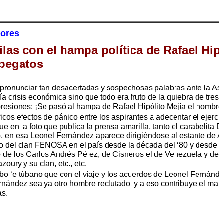
hores
las con el hampa política de Rafael Hip
epegatos
 pronunciar tan desacertadas y sospechosas palabras ante la A
isis económica sino que todo era fruto de la quiebra de tres
presiones: ¡Se pasó al hampa de Rafael Hipólito Mejía el hombr
íficos efectos de pánico entre los aspirantes a adecentar el ejer
e en la foto que publica la prensa amarilla, tanto el carabelita
io, en esa Leonel Fernández aparece dirigiéndose al estante 
o del clan FENOSA en el país desde la década del ‘80 y desde 
o de los Carlos Andrés Pérez, de Cisneros el de Venezuela y de 
ury y su clan, etc., etc.
o ‘e túbano que con el viaje y los acuerdos de Leonel Fernán
ández sea ya otro hombre reclutado, y a eso contribuye el mar
s.