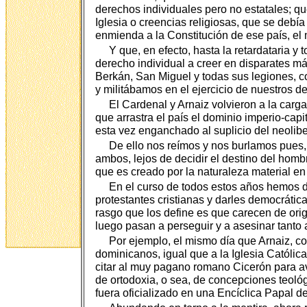
derechos individuales pero no estatales; q
Iglesia o creencias religiosas, que se debí
enmienda a la Constitución de ese país, el m
Y que, en efecto, hasta la retardataria y
derecho individual a creer en disparates má
Berkán, San Miguel y todas sus legiones, c
y militábamos en el ejercicio de nuestros de
El Cardenal y Arnaiz volvieron a la carg
que arrastra el país el dominio imperio-capi
esta vez enganchado al suplicio del neolibe
De ello nos reímos y nos burlamos pues, 
ambos, lejos de decidir el destino del homb
que es creado por la naturaleza material en 
En el curso de todos estos años hemos de
protestantes cristianas y darles democrátic
rasgo que los define es que carecen de ori
luego pasan a perseguir y a asesinar tanto
Por ejemplo, el mismo día que Arnaiz, co
dominicanos, igual que a la Iglesia Católic
citar al muy pagano romano Cicerón para aval
de ortodoxia, o sea, de concepciones teológ
fuera oficializado en una Encíclica Papal d