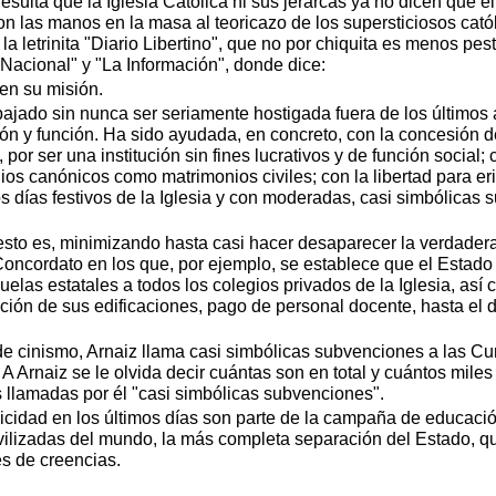
esulta que la Iglesia Católica ni sus jerarcas ya no dicen que 
n las manos en la masa al teoricazo de los supersticiosos cató
la letrinita "Diario Libertino", que no por chiquita es menos pes
l Nacional" y "La Información", donde dice:
en su misión.
abajado sin nunca ser seriamente hostigada fuera de los últimos a
 y función. Ha sido ayudada, en concreto, con la concesión de 
 por ser una institución sin fines lucrativos y de función socia
os canónicos como matrimonios civiles; con la libertad para eri
los días festivos de la Iglesia y con moderadas, casi simbólica
esto es, minimizando hasta casi hacer desaparecer la verdader
Concordato en los que, por ejemplo, se establece que el Estado l
elas estatales a todos los colegios privados de la Iglesia, as
ción de sus edificaciones, pago de personal docente, hasta el de
 de cinismo, Arnaiz llama casi simbólicas subvenciones a las C
 A Arnaiz se le olvida decir cuántas son en total y cuántos mile
 llamadas por él "casi simbólicas subvenciones".
icidad en los últimos días son parte de la campaña de educació
vilizadas del mundo, la más completa separación del Estado, que 
es de creencias.