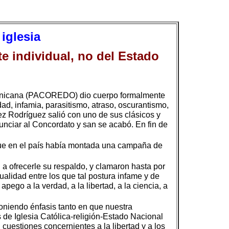
iglesia
te individual, no del Estado
minicana (PACOREDO) dio cuerpo formalmente
d, infamia, parasitismo, atraso, oscurantismo,
ez Rodríguez salió con uno de sus clásicos y
unciar al Concordato y san se acabó. En fin de
que en el país había montada una campaña de
 a ofrecerle su respaldo, y clamaron hasta por
alidad entre los que tal postura infame y de
pego a la verdad, a la libertad, a la ciencia, a
oniendo énfasis tanto en que nuestra
 de Iglesia Católica-religión-Estado Nacional
cuestiones concernientes a la libertad y a los