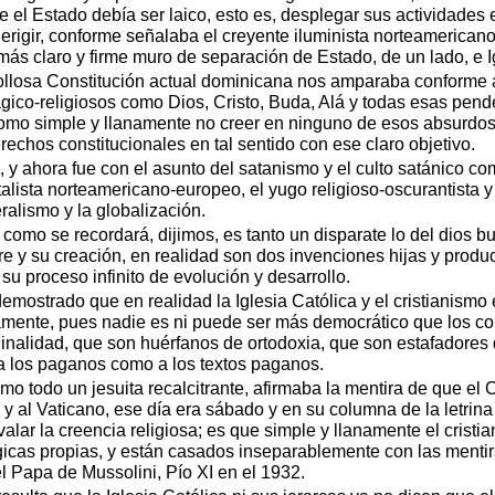
ue el Estado debía ser laico, esto es, desplegar sus actividade
a erigir, conforme señalaba el creyente iluminista norteamerican
ás claro y firme muro de separación de Estado, de un lado, e Igl
 tollosa Constitución actual dominicana nos amparaba conforme a 
gico-religiosos como Dios, Cristo, Buda, Alá y todas esas pend
omo simple y llanamente no creer en ninguno de esos absurdos d
rechos constitucionales en tal sentido con ese claro objetivo.
a, y ahora fue con el asunto del satanismo y el culto satánico 
talista norteamericano-europeo, el yugo religioso-oscurantista y
ralismo y la globalización.
como se recordará, dijimos, es tanto un disparate lo del dios 
re y su creación, en realidad son dos invenciones hijas y produc
su proceso infinito de evolución y desarrollo.
mostrado que en realidad la Iglesia Católica y el cristianismo e
amente, pues nadie es ni puede ser más democrático que los comu
ginalidad, que son huérfanos de ortodoxia, que son estafadore
 a los paganos como a los textos paganos.
mo todo un jesuita recalcitrante, afirmaba la mentira de que el 
a y al Vaticano, ese día era sábado y en su columna de la letrin
ar la creencia religiosa; es que simple y llanamente el cristian
icas propias, y están casados inseparablemente con las mentiras
el Papa de Mussolini, Pío XI en el 1932.