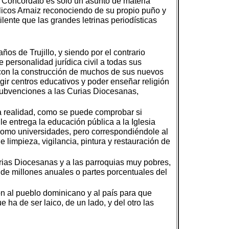
el Concordato es sólo un asunto de materia
licos Arnaiz reconociendo de su propio puño y
tilente que las grandes letrinas periodísticas
ños de Trujillo, y siendo por el contrario
personalidad jurídica civil a todas sus
l; con la construcción de muchos de sus nuevos
gir centros educativos y poder enseñar religión
s subvenciones a las Curias Diocesanas,
a realidad, como se puede comprobar si
e entrega la educación pública a la Iglesia
í como universidades, pero correspondiéndole al
 limpieza, vigilancia, pintura y restauración de
urias Diocesanas y a las parroquias muy pobres,
s de millones anuales o partes porcentuales del
n al pueblo dominicano y al país para que
ha de ser laico, de un lado, y del otro las