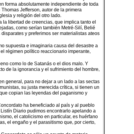
s en forma absolutamente independiente de toda
o Thomas Jefferson, autor de la primera
esia y religión del otro lado.
la libertad de creencias, que implica tanto el
ejadas, como serían también Metré-Silí, Belié
isparates y preferimos ser materialistas ateos
como supuesta e imaginaria causa del desastre a
 el régimen político reaccionario imperante,
bueno como lo de Satanás o el dios malo. Y
to de la ignorancia y el sufrimiento del hombre,
n general, para no dejar a un lado a las sectas
nistas, su justa merecida crítica, si tienen un
s que copian las leyendas del paganismo y
Concordato ha beneficiado al país y al pueblo
a Listín Diario pudimos encontrarlo apelando a
ismo, el catolicismo en particular, es huérfano
, el engaño y el parasitismo que, por cierto,