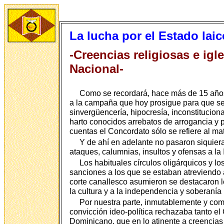
La lucha por el Estado laic
-Creencias religiosas e ig
Nacional-
Como se recordará, hace más de 15 año
a la campaña que hoy prosigue para que se 
sinvergüencería, hipocresía, inconstitucion
harto conocidos arrebatos de arrogancia y p
cuentas el Concordato sólo se refiere al ma
Y de ahí en adelante no pasaron siquie
ataques, calumnias, insultos y ofensas a la 
Los habituales círculos oligárquicos y l
sanciones a los que se estaban atreviendo a
corte canallesco asumieron se destacaron los
la cultura y a la independencia y soberanía
Por nuestra parte, inmutablemente y com
convicción ideo-política rechazaba tanto el
Dominicano, que en lo atinente a creencias 