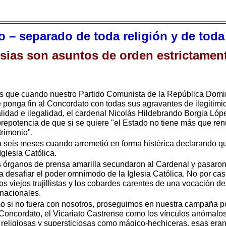
o – separado de toda religión y de toda 
lesias son asuntos de orden estrictamen
s que cuando nuestro Partido Comunista de la República Do
ponga fin al Concordato con todas sus agravantes de ilegitimida
alidad e ilegalidad, el cardenal Nicolás Hildebrando Borgia Lóp
repotencia de que si se quiere "el Estado no tiene más que ren
trimonio".
ra seis meses cuando arremetió en forma histérica declarando 
Iglesia Católica.
os órganos de prensa amarilla secundaron al Cardenal y pasaron
 desafiar el poder omnímodo de la Iglesia Católica. No por casu
 viejos trujillistas y los cobardes carentes de una vocación de a
 nacionales.
o si no fuera con nosotros, proseguimos en nuestra campaña p
 Concordato, el Vicariato Castrense como los vínculos anómalos
religiosas y supersticiosas como mágico-hechiceras, esas eran 