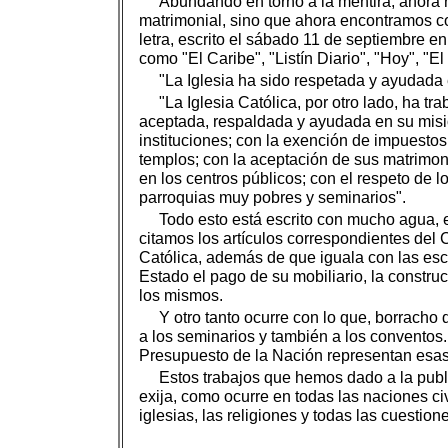
Abundando en torno a la mentira, ahora r
matrimonial, sino que ahora encontramos co
letra, escrito el sábado 11 de septiembre en 
como "El Caribe", "Listín Diario", "Hoy", "E
"La Iglesia ha sido respetada y ayudada 
"La Iglesia Católica, por otro lado, ha tr
aceptada, respaldada y ayudada en su misión
instituciones; con la exención de impuestos,
templos; con la aceptación de sus matrimoni
en los centros públicos; con el respeto de 
parroquias muy pobres y seminarios".
Todo esto está escrito con mucho agua, 
citamos los artículos correspondientes del 
Católica, además de que iguala con las escu
Estado el pago de su mobiliario, la construc
los mismos.
Y otro tanto ocurre con lo que, borracho
a los seminarios y también a los conventos.
Presupuesto de la Nación representan esas
Estos trabajos que hemos dado a la publ
exija, como ocurre en todas las naciones ci
iglesias, las religiones y todas las cuestion