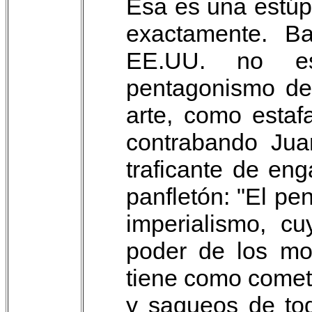
Esa es una estúpi
exactamente. B
EE.UU. no es
pentagonismo de 
arte, como estaf
contrabando Jua
traficante de en
panfletón: "El p
imperialismo, c
poder de los mon
tiene como comet
y saqueos de to