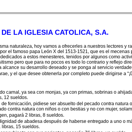
DE LA IGLESIA CATOLICA, S.A.
sma naturaleza, hoy vamos a ofrecerles a nuestros lectores y rad
por el famoso papa León X del 1513-1521, que es el mecenas por 
 dedicados a estos menesteres, tenidos por algunos como activi
itismo pero que para no pocos es todo lo contrario y reflejo dire
ía alcance su desarrollo deseado y se ponga al servicio verda
e, y el que desee obtenerla por completo puede dirigirse a “¡D
ado carnal, ya sea con monjas, ya con primas, sobrinas o ahijada
s, 12 sueldos.
 de fornicación, pidiese ser absuelto del pecado contra natura o
do contra natura con niños o con bestias y no con mujer, solam
gen, pagará 2 libras, 8 sueldos.
 la dignidad de abadesa después de haberse entregado a uno o 
 libras, 15 sueldos.