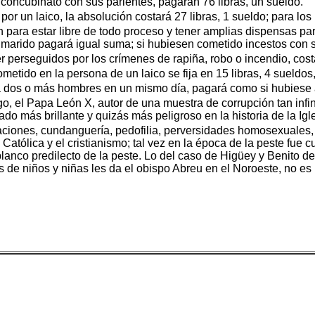
n concubinato con sus parientes, pagarán 76 libras, un sueldo.
por un laico, la absolución costará 27 libras, 1 sueldo; para los
 para estar libre de todo proceso y tener amplias dispensas para
l marido pagará igual suma; si hubiesen cometido incestos con s
r perseguidos por los crímenes de rapiña, robo o incendio, costa
metido en la persona de un laico se fija en 15 libras, 4 sueldos,
 a dos o más hombres en un mismo día, pagará como si hubiese 
argo, el Papa León X, autor de una muestra de corrupción tan inf
cado más brillante y quizás más peligroso en la historia de la Igl
raciones, cundanguería, pedofilia, perversidades homosexuales
 Católica y el cristianismo; tal vez en la época de la peste fu
anco predilecto de la peste. Lo del caso de Higüey y Benito de
s de niños y niñas les da el obispo Abreu en el Noroeste, no es