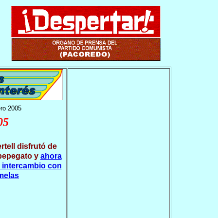
ero 2005
05
tell disfrutó de
pepegato y
ahora
 intercambio con
emelas