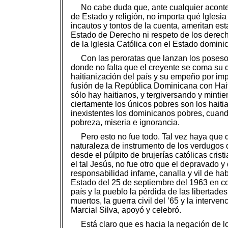
No cabe duda que, ante cualquier aconte
de Estado y religión, no importa qué Iglesi
incautos y tontos de la cuenta, ameritan e
Estado de Derecho ni respeto de los derech
de la Iglesia Católica con el Estado domini
Con las peroratas que lanzan los posesos
donde no falta que el creyente se coma su di
haitianización del país y su empeño por impo
fusión de la República Dominicana con Haití
sólo hay haitianos, y tergiversando y minti
ciertamente los únicos pobres son los hai
inexistentes los dominicanos pobres, cuan
pobreza, miseria e ignorancia.
Pero esto no fue todo. Tal vez haya que 
naturaleza de instrumento de los verdugos
desde el púlpito de brujerías católicas cris
el tal Jesús, no fue otro que el depravado 
responsabilidad infame, canalla y vil de hab
Estado del 25 de septiembre del 1963 en con
país y la pueblo la pérdida de las liberta
muertos, la guerra civil del ’65 y la inter
Marcial Silva, apoyó y celebró.
Está claro que es hacia la negación de l