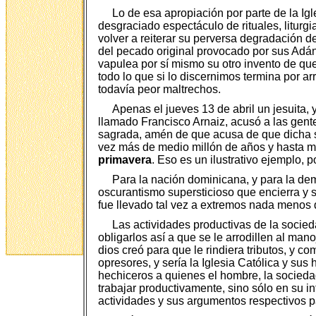
Lo de esa apropiación por parte de la Igle
desgraciado espectáculo de rituales, liturgi
volver a reiterar su perversa degradación 
del pecado original provocado por sus Adán
vapulea por sí mismo su otro invento de qu
todo lo que si lo discernimos termina por a
todavía peor maltrechos.
Apenas el jueves 13 de abril un jesuita,
llamado Francisco Arnaiz, acusó a las gen
sagrada, amén de que acusa de que dicha s
vez más de medio millón de años y hasta 
primavera
. Eso es un ilustrativo ejemplo, p
Para la nación dominicana, y para la demo
oscurantismo supersticioso que encierra y si
fue llevado tal vez a extremos nada menos 
Las actividades productivas de la socied
obligarlos así a que se le arrodillen al ma
dios creó para que le rindiera tributos, y c
opresores, y sería la Iglesia Católica y su
hechiceros a quienes el hombre, la sociedad
trabajar productivamente, sino sólo en su i
actividades y sus argumentos respectivos pa