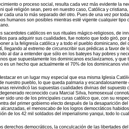
cimiento o proceso social, resulta cada vez más evidente la ne
a ni qué religión sean, pero en nuestro caso, Católica y cristi
star cada una lo más separado del otro. Pues de una vez por tod
os humanos son posibles mientras esté vigente cualquier tipo 
cano.
 sacerdotes católicos en sus rituales mágico-religiosos, de inn
os para adquirir sus cualidades, fue notorio que todo giró, por
ner a la feligresía católica y a todo el pueblo dominicano, del qu
, llegando al extremo de circunscribir sus prédicas a favor de 
endo al dar a entender que sólo en los bateyes hay pobres y nec
tianos que supuestamente los dominicanos esclavizamos, y que 
do es un hecho que actualmente el 70% de los dominicanos vivi
destacar en un lugar muy especial que esa misma Iglesia Católi
 de nuestro pueblo, lo que queda palmaria y escandalosament
tianas reivindicó las supuestas cualidades divinas del supuesto 
y degenerado reconocido cura Marcial Silva, homosexual connotado
er sido uno de los principales curas católico que, con su respec
tra del primer gobierno electo después de la desaparición del d
des alcanzadas, el menoscabo de los logros democráticos habido
vención de los 42 mil soldados del imperialismo yanqui, todo lo 
os derechos democráticos, la conculcación de las libertades del