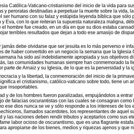
sia Católica-Vaticano-cristianismo del inicio de la vida para sus
as y peroratas destinadas a perpetuar la muerte sobre la vida, la
del ser humano con su falaz y estúpida leyenda bíblica que sól
 y Eva, con lo que reiteran la supuesta naturaleza maligna, d
e el hombre fue creado, en un día en que su dios estaba cansad
rrojar terribles resultados que dejan a todo ese amasijo de di
 y jamás debe olvidarse que ser jesuita es lo más perverso e in
tes de haber convertido en un negocio la semana que la Iglesi
emana ha sido así indebidamente apropiada y sus objetivos di
más, las comunidades humanas siempre han conmemorado la lle
or parte de Arnaiz y su Iglesia, de lo que es la perversidad y la 
cracia y la libertad, la conmemoración del inicio de la primave
gnifica el cristianismo, católico-vaticano sobre todo, tiene un 
que insoportables.
ad y de los hombres fueron paralizadas, empujándolos a entrar 
nojo de falacias oscurantistas con las cuales se consagran como
omo ese dios nunca se ve y sólo responde a los intereses de los 
s hechiceros, llamados sacerdotes, los representantes de aquel
 y las naciones deben rendir tributos y aceptarlos como sus et
nfame labor ocioso de oscurantismo, que es una flagrante estafa
ra apropiarse de los bienes, medios y riquezas ajenos y que ni 