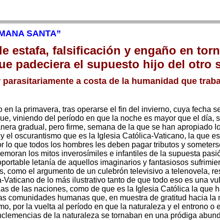
EMANA SANTA”
de estafa, falsificación y engaño en tor
ue padeciera el supuesto hijo del otro
ir parasitariamente a costa de la humanidad que traba
en la primavera, tras operarse el fin del invierno, cuya fecha s
e, viniendo del período en que la noche es mayor que el día, se 
nera gradual, pero firme, semana de la que se han apropiado lo
y el oscurantismo que es la Iglesia Católica-Vaticano, la que es
 por lo que todos los hombres les deben pagar tributos y someter
moran los mitos inverosímiles e infantiles de la supuesta pasi
oportable letanía de aquellos imaginarios y fantasiosos sufrim
os, como el argumento de un culebrón televisivo a telenovela, r
-Vaticano de lo más ilustrativo tanto de que todo eso es una vul
zas de las naciones, como de que es la Iglesia Católica la que
as comunidades humanas que, en muestra de gratitud hacia la m
imo, por la vuelta al período en que la naturaleza y el entrono o
inclemencias de la naturaleza se tornaban en una pródiga abund