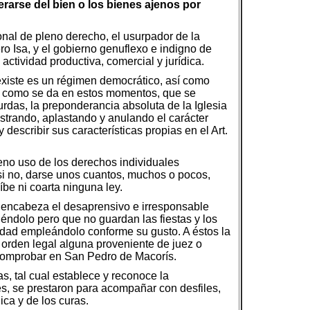
erarse del bien o los bienes ajenos por
ional de pleno derecho, el usurpador de la
o Isa, y el gobierno genuflexo e indigno de
tividad productiva, comercial y jurídica.
xiste es un régimen democrático, así como
nte como se da en estos momentos, que se
rdas, la preponderancia absoluta de la Iglesia
strando, aplastando y anulando el carácter
describir sus características propias en el Art.
leno uso de los derechos individuales
 si no, darse unos cuantos, muchos o pocos,
be ni coarta ninguna ley.
e encabeza el desaprensivo e irresponsable
iéndolo pero que no guardan las fiestas y los
iedad empleándolo conforme su gusto. A éstos la
 orden legal alguna proveniente de juez o
o comprobar en San Pedro de Macorís.
as, tal cual establece y reconoce la
les, se prestaron para acompañar con desfiles,
ica y de los curas.