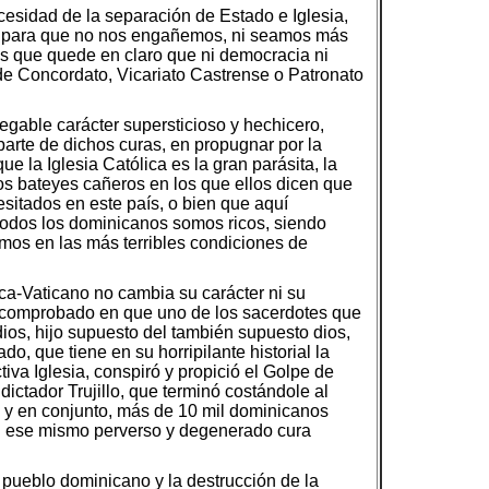
cesidad de la separación de Estado e Iglesia,
ana, para que no nos engañemos, ni seamos más
as que quede en claro que ni democracia ni
de Concordato, Vicariato Castrense o Patronato
egable carácter supersticioso y hechicero,
 parte de dichos curas, en propugnar por la
e la Iglesia Católica es la gran parásita, la
los bateyes cañeros en los que ellos dicen que
esitados en este país, o bien que aquí
todos los dominicanos somos ricos, siendo
mos en las más terribles condiciones de
ca-Vaticano no cambia su carácter ni su
e comprobado en que uno de los sacerdotes que
dios, hijo supuesto del también supuesto dios,
, que tiene en su horripilante historial la
tiva Iglesia, conspiró y propició el Golpe de
ictador Trujillo, que terminó costándole al
s y en conjunto, más de 10 mil dominicanos
cual ese mismo perverso y degenerado cura
 pueblo dominicano y la destrucción de la