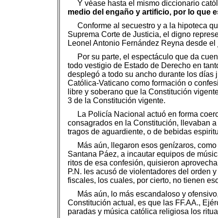
Y véase hasta el mismo diccionario cató
medio del engaño y artificio, por lo que 
Conforme al secuestro y a la hipoteca que
Suprema Corte de Justicia, el digno represe
Leonel Antonio Fernández Reyna desde el ju
Por su parte, el espectáculo que da cu
todo vestigio de Estado de Derecho en tanto
desplegó a todo su ancho durante los días j
Católica-Vaticano como formación o confesi
libre y soberano que la Constitución vigente
3 de la Constitución vigente.
La Policía Nacional actuó en forma coerc
consagrados en la Constitución, llevaban a 
tragos de aguardiente, o de bebidas espirit
Más aún, llegaron esos genízaros, como 
Santana Páez, a incautar equipos de música,
ritos de esa confesión, quisieron aprovecha
P.N. les acusó de violentadores del orden y
fiscales, los cuales, por cierto, no tienen
Más aún, lo más escandaloso y ofensivo, c
Constitución actual, es que las FF.AA., Ejér
paradas y música católica religiosa los ritua