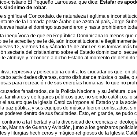
lico-cristiano El Pequeño Larrousse, que dice:
Estafar es apod
es sinónimo de robar
.
 significa el Concordato, de naturaleza ilegítima e inconstituc
ntante de la llamada peste árabe que azota al país, Jorge Suber
eves hasta el domingo suspendieron y hasta prohibieron toda ac
enta inequívoca de que en República Dominicana lo menos que e
 se le acredite y se le dé, aún inconstitucional e ilegítimame
ueves 13, viernes 14 y sábado 15 de abril en sus formas más bu
ón sectaria del cristianismo sobre el Estado dominicano, secue
 le atribuye y reconoce a dicho Estado al momento de definirlo y 
itiva, represiva y persecutoria contra los ciudadanos que, en p
cabo actividades diversas, como disfrutar de música o baile, o
uosas para recreación de sus energías humanas, lo que no prohí
cruzados fanatizados, de la Policía Nacional y su Jefatura, qu
 familiares y de lugares públicos que, no siendo católicos, o s
r el asueto que la Iglesia Católica impone al Estado y a la soc
 la paz pública y sus equipos de música fueron confiscados, sin
 esos poderes dentro de sus facultades. Esto, en grande, se pud
ontrario a la libertad y a la diversidad de creencias e ideologí
cito, Marina de Guerra y Aviación, junto a los genízaros policia
les y liturgias hechiceros y mágico-religiosos de la Iglesia Catól