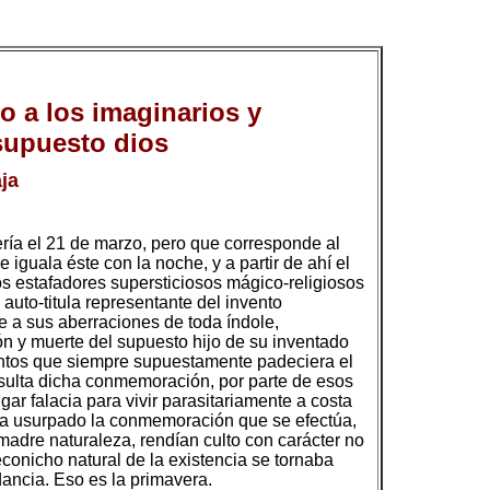
no a los imaginarios y
 supuesto dios
ja
ería el 21 de marzo, pero que corresponde al
iguala éste con la noche, y a partir de ahí el
s estafadores supersticiosos mágico-religiosos
 auto-titula representante del invento
se a sus aberraciones de toda índole,
ón y muerte del supuesto hijo de su inventado
ientos que siempre supuestamente padeciera el
esulta dicha conmemoración, por parte de esos
gar falacia para vivir parasitariamente a costa
 ha usurpado la conmemoración que se efectúa,
adre naturaleza, rendían culto con carácter no
 econicho natural de la existencia se tornaba
ancia. Eso es la primavera.