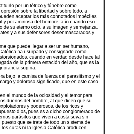
tituirlo por un tétrico y fúnebre como
 opresión sobre la libertad y sobre todo, a
o pueden aceptar los más connotados imbéciles
ébil y pecaminosa del hombre, aún cuando eso
o de su eterno ocio, a su imagen y semejanza,
sparates y a sus defensores desenmascarados y
fame que puede llegar a ser un ser humano,
a Católica ha usurpado y consignado como
storsionados, cuando en verdad desde hace tal
gada de la primera estación del año, que es
la
ignorancia supina.
ra bajo la camisa de fuerza del parasitismo y el
amargo y doloroso significado, que en este caso
en el mundo de la ociosidad y el temor para
 los dueños del hombre, al que dicen que su
explotadores y poderosos, de los ricos y
 supuesto dios, pues es a dicho conglomerado de
ernos parásitos que viven a costa suya sin
, puesto que se trata de todo un sistema de
los curas ni la Iglesia Católica producen.