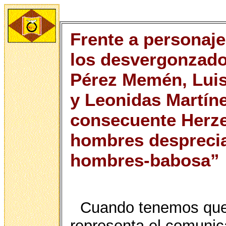
Frente a personaje
los desvergonzad
Pérez Memén, Luis
y Leonidas Martíne
consecuente Herz
hombres desprecia
hombres-babosa”
Cuando tenemos que 
representa el comuni