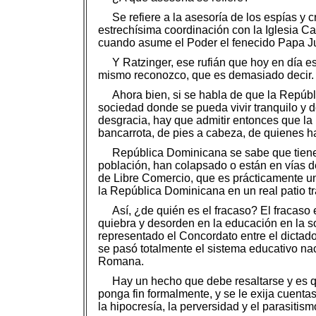
Se refiere a la asesoría de los espías y
estrechísima coordinación con la Iglesia Ca
cuando asume el Poder el fenecido Papa Jua
Y Ratzinger, ese rufián que hoy en día 
mismo reconozco, que es demasiado decir.
Ahora bien, si se habla de que la Repúbl
sociedad donde se pueda vivir tranquilo y 
desgracia, hay que admitir entonces que la
bancarrota, de pies a cabeza, de quienes h
República Dominicana se sabe que tiene 
población, han colapsado o están en vías de
de Libre Comercio, que es prácticamente un
la República Dominicana en un real patio t
Así, ¿de quién es el fracaso? El fracas
quiebra y desorden en la educación en la s
representado el Concordato entre el dictador
se pasó totalmente el sistema educativo naci
Romana.
Hay un hecho que debe resaltarse y es q
ponga fin formalmente, y se le exija cuentas 
la hipocresía, la perversidad y el parasitism