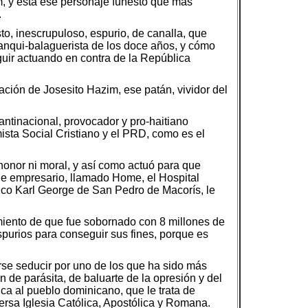
m, y está ese personaje funesto que más
.
o, inescrupuloso, espurio, de canalla, que
yanqui-balaguerista de los doce años, y cómo
uir actuando en contra de la República
ción de Josesito Hazim, ese patán, vividor del
ntinacional, provocador y pro-haitiano
ista Social Cristiano y el PRD, como es el
honor ni moral, y así como actuó para que
de empresario, llamado Home, el Hospital
blico Karl George de San Pedro de Macorís, le
miento de que fue sobornado con 8 millones de
purios para conseguir sus fines, porque es
se seducir por uno de los que ha sido más
de parásita, de baluarte de la opresión y del
ca al pueblo dominicano, que le trata de
versa Iglesia Católica, Apostólica y Romana.