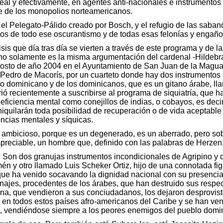
real y efectivamente, en agentes anti-nacionales e instrumento
te de los monopolios norteamericanos.
 el Pelegato-Pálido creado por Bosch, y el refugio de las saband
tos de todo ese oscurantismo y de todas esas felonías y engaño
sis que día tras día se vierten a través de este programa y de la
no solamente es la misma argumentación del cardenal -Hilde
gosto de año 2004 en el Ayuntamiento de San Juan de la Magua
Pedro de Macorís, por un cuarteto donde hay dos instrumentos 
ado dominicano y de los dominicanos, que es un gitano árabe, 
rrió recientemente a suscribirse al programa de siquiatría, qu
ficiencia mental como conejillos de indias, o cobayos, es decir
niquilarán toda posibilidad de recuperación o de vida aceptable
encias mentales y síquicas.
n ambicioso, porque es un degenerado, es un aberrado, pero so
preciable, un hombre que, definido con las palabras de Herze
? Son dos granujas instrumentos incondicionales de Agripino y 
y otro llamado Luis Scheker Ortiz, hijo de una connotada figura
be que ha venido socavando la dignidad nacional con su presenc
najes, procedentes de los árabes, que han destruido sus respe
tina, que vendieron a sus conciudadanos, los dejaron desprovistos,
en todos estos países afro-americanos del Caribe y se han vend
, vendiéndose siempre a los peores enemigos del pueblo domi