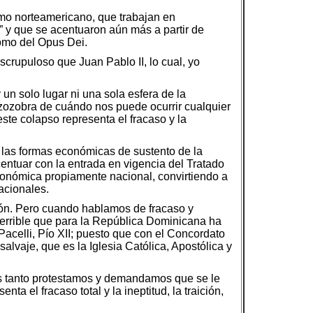
ismo norteamericano, que trabajan en
a” y que se acentuaron aún más a partir de
como del Opus Dei.
crupuloso que Juan Pablo II, lo cual, yo
un solo lugar ni una sola esfera de la
 zozobra de cuándo nos puede ocurrir cualquier
ste colapso representa el fracaso y la
 las formas económicas de sustento de la
centuar con la entrada en vigencia del Tratado
económica propiamente nacional, convirtiendo a
acionales.
ión. Pero cuando hablamos de fracaso y
terrible que para la República Dominicana ha
Pacelli, Pío XII; puesto que con el Concordato
alvaje, que es la Iglesia Católica, Apostólica y
os tanto protestamos y demandamos que se le
a el fracaso total y la ineptitud, la traición,