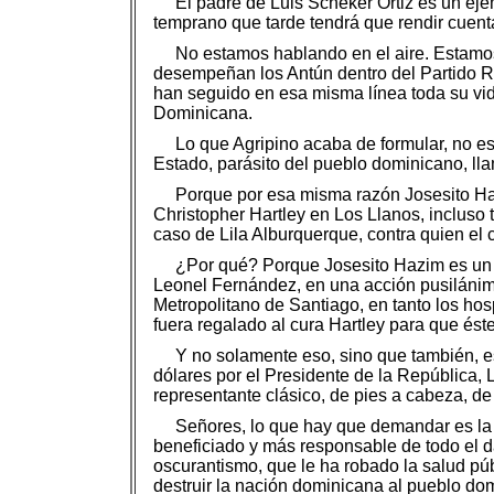
El padre de Luis Scheker Ortiz es un ej
temprano que tarde tendrá que rendir cuent
No estamos hablando en el aire. Estamos 
desempeñan los Antún dentro del Partido Re
han seguido en esa misma línea toda su vi
Dominicana.
Lo que Agripino acaba de formular, no e
Estado, parásito del pueblo dominicano, l
Porque por esa misma razón Josesito Haz
Christopher Hartley en Los Llanos, incluso 
caso de Lila Alburquerque, contra quien el 
¿Por qué? Porque Josesito Hazim es un s
Leonel Fernández, en una acción pusilánime
Metropolitano de Santiago, en tanto los hos
fuera regalado al cura Hartley para que éste,
Y no solamente eso, sino que también, e
dólares por el Presidente de la República,
representante clásico, de pies a cabeza, de
Señores, lo que hay que demandar es la 
beneficiado y más responsable de todo el d
oscurantismo, que le ha robado la salud púb
destruir la nación dominicana al pueblo dom