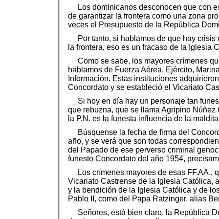
Los dominicanos desconocen que con ese 
de garantizar la frontera como una zona pro
veces el Presupuesto de la República Domi
Por tanto, si hablamos de que hay crisis
la frontera, eso es un fracaso de la Iglesia C
Como se sabe, los mayores crímenes que 
hablamos de Fuerza Aérea, Ejército, Marina
Información. Estas instituciones adquirieron
Concordato y se estableció el Vicariato Cas
Si hoy en día hay un personaje tan funes
que rebuzna, que se llama Agripino Núñez Co
la P.N. es la funesta influencia de la maldita
Búsquense la fecha de firma del Concorda
año, y se verá que son todas correspondient
del Papado de ese perverso criminal genocid
funesto Concordato del año 1954, precisam
Los crímenes mayores de esas FF.AA., que
Vicariato Castrense de la Iglesia Católica,
y la bendición de la Iglesia Católica y de
Pablo II, como del Papa Ratzinger, alias Be
Señores, está bien claro, la República D