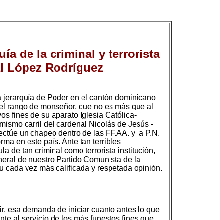
a de la criminal y terrorista
al López Rodríguez
la jerarquía de Poder en el cantón dominicano
no, el rango de monseñor, que no es más que al
os fines de su aparato Iglesia Católica-
mismo carril del cardenal Nicolás de Jesús -
ctúe un chapeo dentro de las FF.AA. y la P.N.
ma en este país. Ante tan terribles
a de tan criminal como terrorista institución,
neral de nuestro Partido Comunista de la
u cada vez más calificada y respetada opinión.
ir, esa demanda de iniciar cuanto antes lo que
nte al servicio de los más funestos fines que