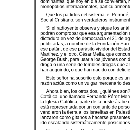
dominantes, que hoy en día se convierten, 
monopolios internacionales, particularmen
Que los partidos del sistema, el Perrodé,
Social Cristiano, son verdaderos instrumen
Si el radioyente observa y sigue los análi
podrán comprobar que esa argumentación 
dictadura en vez de democracia el 21 de a
publicadas, a nombre de la Fundación San 
ese patán, de ese parásito vividor del Est
Martínez, y el otro, César Mella, que concu
George Bush, para usar a los jóvenes con de
droga o una serie de terribles drogas que a
han adquirido, o que han nacido con defici
Este señor ha suscrito esto porque es u
razón actúa como un vulgar mercenario des
Ahora bien, los otros dos, ¿quiénes son
Católica, uno llamado Fernando Pérez Memén 
la Iglesia Católica, parte de la peste ára
está representada por un conjunto de perso
vendieron la tierra a los israelitas en Pales
lanzaron como gitanos a hacerse presentes 
ido escalando sistemáticamente posiciones