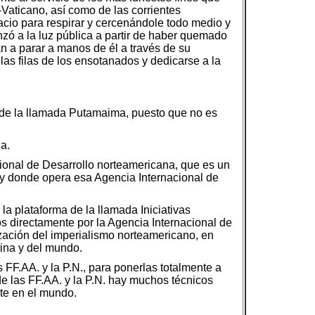
a-Vaticano, así como de las corrientes
cio para respirar y cercenándole todo medio y
zó a la luz pública a partir de haber quemado
n a parar a manos de él a través de su
las filas de los ensotanados y dedicarse a la
s de la llamada Putamaima, puesto que no es
a.
cional de Desarrollo norteamericana, que es un
 y donde opera esa Agencia Internacional de
 plataforma de la llamada Iniciativas
 directamente por la Agencia Internacional de
zación del imperialismo norteamericano, en
tina y del mundo.
 FF.AA. y la P.N., para ponerlas totalmente a
de las FF.AA. y la P.N. hay muchos técnicos
nte en el mundo.