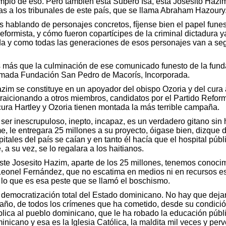
emplo de eso. Pero también está Subero Isa, está Josesito Hazi
as a los tribunales de este país, que se llama Abraham Hazoury
hablando de personajes concretos, fíjense bien el papel funest
formista, y cómo fueron copartícipes de la criminal dictadura 
da y como todas las generaciones de esos personajes van a seg
s más que la culminación de ese comunicado funesto de la funda
lamada Fundación San Pedro de Macorís, Incorporada.
im se constituye en un apoyador del obispo Ozoria y del cura a
traicionando a otros miembros, candidatos por el Partido Reform
cura Hartley y Ozoria tienen montada la más terrible campaña.
er inescrupuloso, inepto, incapaz, es un verdadero gitano sin 
, le entregara 25 millones a su proyecto, óigase bien, dizque 
pitales del país se caían y en tanto él hacía que el hospital pú
 a su vez, se lo regalara a los haitianos.
ste Josesito Hazim, aparte de los 25 millones, tenemos conoci
 Leonel Fernández, que no escatima en medios ni en recursos es
 lo que es esa peste que se llamó el boschismo.
democratización total del Estado dominicano. No hay que dejar
año, de todos los crímenes que ha cometido, desde su condición 
lica al pueblo dominicano, que le ha robado la educación públi
inicano y esa es la Iglesia Católica, la maldita mil veces y per