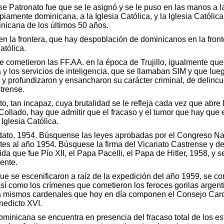
Patronato fue que se le asignó y se le puso en las manos a la 
piamente dominicana, a la Iglesia Católica, y la Iglesia Católic
nicana de los últimos 50 años.
 en la frontera, que hay despoblación de dominicanos en la fro
atólica.
cometieron las FF.AA. en la época de Trujillo, igualmente que
 y los servicios de inteligencia, que se llamaban SIM y que lu
 y profundizaron y ensancharon su carácter criminal, de delincue
trense.
to, tan incapaz, cuya brutalidad se le refleja cada vez que abre
llado, hay que admitir que el fracaso y el tumor que hay que e
 Iglesia Católica.
to, 1954. Búsquense las leyes aprobadas por el Congreso Nacion
es al año 1954. Búsquese la firma del Vicariato Castrense y de
a que fue Pío XII, el Papa Pacelli, el Papa de Hitler, 1958, y 
ente.
 se escenificaron a raíz de la expedición del año 1959, se come
 así como los crímenes que cometieron los feroces gorilas argen
 los mismos cardenales que hoy en día componen el Consejo Card
nedicto XVI.
ominicana se encuentra en presencia del fracaso total de los e