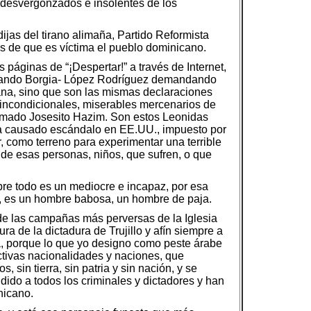
s desvergonzados e insolentes de los
ijas del tirano alimaña, Partido Reformista
s de que es víctima el pueblo dominicano.
s páginas de “¡Despertar!” a través de Internet,
brando Borgia- López Rodríguez demandando
na, sino que son las mismas declaraciones
incondicionales, miserables mercenarios de
llamado Josesito Hazim. Son estos Leonidas
e ha causado escándalo en EE.UU., impuesto por
, como terreno para experimentar una terrible
 de esas personas, niños, que sufren, o que
bre todo es un mediocre e incapaz, por esa
n, es un hombre babosa, un hombre de paja.
de las campañas más perversas de la Iglesia
 de la dictadura de Trujillo y afín siempre a
ia, porque lo que yo designo como peste árabe
ctivas nacionalidades y naciones, que
 sin tierra, sin patria y sin nación, y se
ido a todos los criminales y dictadores y han
nicano.