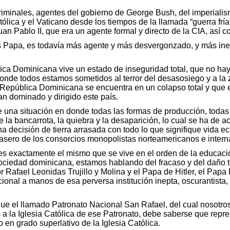
 criminales, agentes del gobierno de George Bush, del imperial
tólica y el Vaticano desde los tiempos de la llamada “guerra frí
n Pablo II, que era un agente formal y directo de la CIA, así 
es Papa, es todavía más agente y más desvergonzado, y más ines
ica Dominicana vive un estado de inseguridad total, que no hay 
donde todos estamos sometidos al terror del desasosiego y a la
 República Dominicana se encuentra en un colapso total y que e
an dominado y dirigido este país.
una situación en donde todas las formas de producción, todas
 la bancarrota, la quiebra y la desaparición, lo cual se ha de a
a decisión de tierra arrasada con todo lo que signifique vida 
rasero de los consorcios monopolistas norteamericanos e intern
o es exactamente el mismo que se vive en el orden de la educac
ociedad dominicana, estamos hablando del fracaso y del daño 
 Rafael Leonidas Trujillo y Molina y el Papa de Hitler, el Papa 
onal a manos de esa perversa institución inepta, oscurantista, s
ue el llamado Patronato Nacional San Rafael, del cual nosotr
a la Iglesia Católica de ese Patronato, debe saberse que represent
o en grado superlativo de la Iglesia Católica.