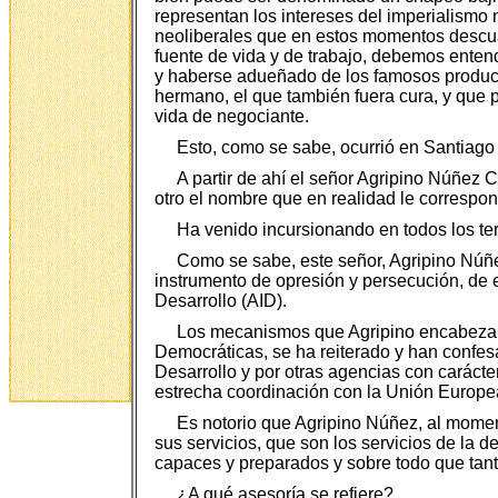
representan los intereses del imperialismo n
neoliberales que en estos momentos descua
fuente de vida y de trabajo, debemos enten
y haberse adueñado de los famosos producto
hermano, el que también fuera cura, y que p
vida de negociante.
Esto, como se sabe, ocurrió en Santiago 
A partir de ahí el señor Agripino Núñez 
otro el nombre que en realidad le correspo
Ha venido incursionando en todos los te
Como se sabe, este señor, Agripino Núñe
instrumento de opresión y persecución, de 
Desarrollo (AID).
Los mecanismos que Agripino encabeza, c
Democráticas, se ha reiterado y han confe
Desarrollo y por otras agencias con caráct
estrecha coordinación con la Unión Europea
Es notorio que Agripino Núñez, al moment
sus servicios, que son los servicios de la 
capaces y preparados y sobre todo que tanto
¿A qué asesoría se refiere?