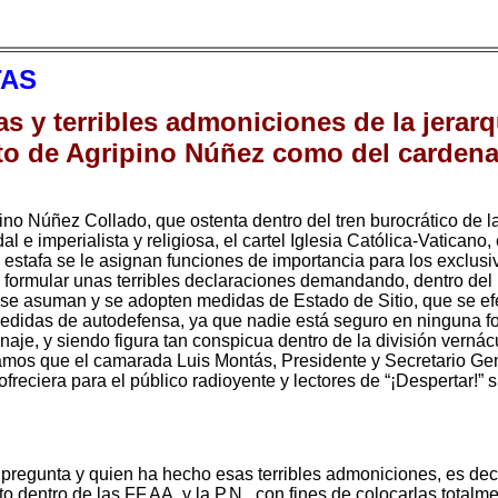
TAS
 y terribles admoniciones de la jerarquí
anto de Agripino Núñez como del carden
ino Núñez Collado, que ostenta dentro del tren burocrático de 
dal e imperialista y religiosa, el cartel Iglesia Católica-Vatica
estafa se le asignan funciones de importancia para los exclusiv
 formular unas terribles declaraciones demandando, dentro del 
se asuman y se adopten medidas de Estado de Sitio, que se efe
medidas de autodefensa, ya que nadie está seguro en ninguna for
e, y siendo figura tan conspicua dentro de la división vernácul
éramos que el camarada Luis Montás, Presidente y Secretario Ge
iera para el público radioyente y lectores de “¡Despertar!” s
 pregunta y quien ha hecho esas terribles admoniciones, es dec
dentro de las FF.AA. y la P.N., con fines de colocarlas totalme