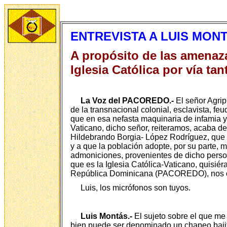
ENTREVISTA A LUIS MON
A propósito de las amenazas
Iglesia Católica por vía t
La Voz del PACOREDO.-
El señor Agrip
de la transnacional colonial, esclavista, feu
que en esa nefasta maquinaria de infamia y 
Vaticano, dicho señor, reiteramos, acaba de
Hildebrando Borgia- López Rodríguez, que 
y a que la población adopte, por su parte, 
admoniciones, provenientes de dicho personaj
que es la Iglesia Católica-Vaticano, quisi
República Dominicana (PACOREDO), nos ofrec
Luis, los micrófonos son tuyos.
Luis Montás.-
El sujeto sobre el que me
bien puede ser denominado un chapeo bajito 