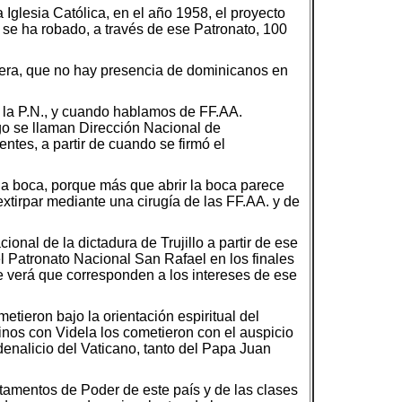
Iglesia Católica, en el año 1958, el proyecto
a se ha robado, a través de ese Patronato, 100
ntera, que no hay presencia de dominicanos en
 la P.N., y cuando hablamos de FF.AA.
ego se llaman Dirección Nacional de
ntes, a partir de cuando se firmó el
 la boca, porque más que abrir la boca parece
xtirpar mediante una cirugía de las FF.AA. y de
al de la dictadura de Trujillo a partir de ese
l Patronato Nacional San Rafael en los finales
se verá que corresponden a los intereses de ese
tieron bajo la orientación espiritual del
tinos con Videla los cometieron con el auspicio
enalicio del Vaticano, tanto del Papa Juan
stamentos de Poder de este país y de las clases