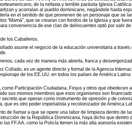
orteamericano, de la nefasta y terrible parásita Iglesia Católic
rtizan y acorralan al pueblo dominicano, negándole hasta espa
derla en el sentido de que provienen de un personaje que se lan
s “Mamá”, que se crearan con fondos de la Iglesia y que fuera
ara conveniencia de ese clan de delincuentes optó por salir de 
de los Caballeros.
Collado asume el negocio de la educación universitaria a travé
nde.
rrenos, cada vez de manera más abierta, franca y desvergonzad
z Collado, es un agente directo y formal de la Agencia Interna
espionaje de los EE.UU. en todos los países de América Latina
omo Participación Ciudadana, Finjus y otros que obedecen a la
sado sus mismos miembros que esos organismos son financiados
er secreto que operan como instrumento de opresión y de coloni
, que es otro poder imperialista y recolonizador de América La
o de llamar a que se opere una labor de limpieza dentro de las
destrucción de la República Dominicana, haya dicho que dentro 
 las FF.AA. como la Policía tienen la más alta asesoría existe