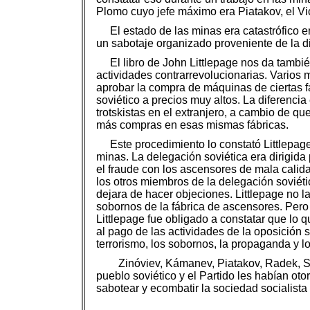
Plomo cuyo jefe máximo era Piatakov, el Vi
El estado de las minas era catastrófico e
un sabotaje organizado proveniente de la d
El libro de John Littlepage nos da tambié
actividades contrarrevolucionarias. Varios 
aprobar la compra de máquinas de ciertas f
soviético a precios muy altos. La diferenci
trotskistas en el extranjero, a cambio de q
más compras en esas mismas fábricas.
Este procedimiento lo constató Littlepag
minas. La delegación soviética era dirigida 
el fraude con los ascensores de mala calid
los otros miembros de la delegación soviét
dejara de hacer objeciones. Littlepage no l
sobornos de la fábrica de ascensores. Pero 
Littlepage fue obligado a constatar que lo 
al pago de las actividades de la oposición 
terrorismo, los sobornos, la propaganda y l
Zinóviev, Kámanev, Piatakov, Radek, Sm
pueblo soviético y el Partido les habían oto
sabotear y ecombatir la sociedad socialista