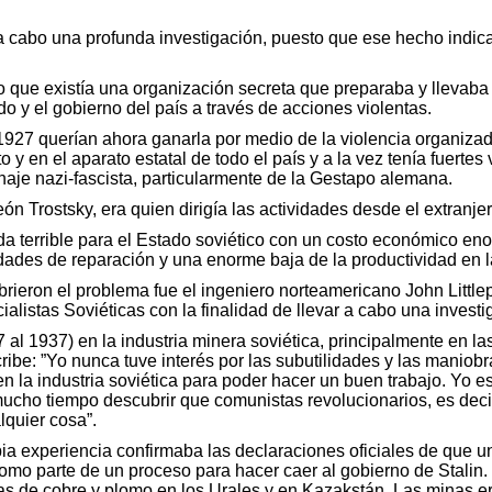
r a cabo una profunda investigación, puesto que ese hecho ind
to que existía una organización secreta que preparaba y llevab
do y el gobierno del país a través de acciones violentas.
1927 querían ahora ganarla por medio de la violencia organizad
to y en el aparato estatal de todo el país y a la vez tenía fuert
aje nazi-fascista, particularmente de la Gestapo alemana.
León Trostsky, era quien dirigía las actividades desde el extranj
ida terrible para el Estado soviético con un costo económico e
dades de reparación y una enorme baja de la productividad en la
ieron el problema fue el ingeniero norteamericano John Littlep
alistas Soviéticas con la finalidad de llevar a cabo una invest
 al 1937) en la industria minera soviética, principalmente en las
ribe: ”Yo nunca tuve interés por las subutilidades y las maniobr
 en la industria soviética para poder hacer un buen trabajo. Yo
mucho tiempo descubrir que comunistas revolucionarios, es decir
quier cosa”.
pia experiencia confirmaba las declaraciones oficiales de que u
como parte de un proceso para hacer caer al gobierno de Stalin.
nas de cobre y plomo en los Urales y en Kazakstán. Las minas e