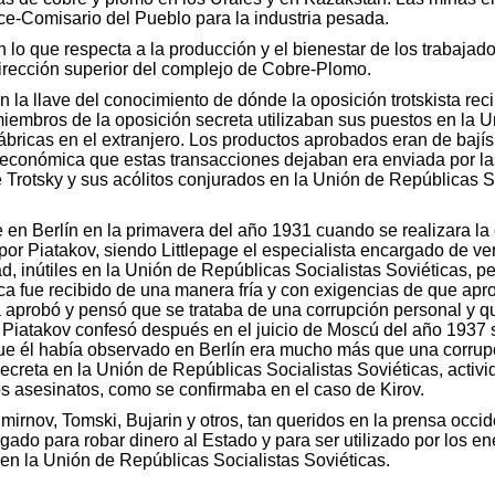
ce-Comisario del Pueblo para la industria pesada.
n lo que respecta a la producción y el bienestar de los trabajad
irección superior del complejo de Cobre-Plomo.
n la llave del conocimiento de dónde la oposición trotskista rec
miembros de la oposición secreta utilizaban sus puestos en la 
ábricas en el extranjero. Los productos aprobados eran de bají
a económica que estas transacciones dejaban era enviada por la
ue Trotsky y sus acólitos conjurados en la Unión de Repúblicas 
e en Berlín en la primavera del año 1931 cuando se realizara la
por Piatakov, siendo Littlepage el especialista encargado de ver
ad, inútiles en la Unión de Repúblicas Socialistas Soviéticas, 
ica fue recibido de una manera fría y con exigencias de que ap
a aprobó y pensó que se trataba de una corrupción personal y qu
Piatakov confesó después en el juicio de Moscú del año 1937 su
que él había observado en Berlín era mucho más que una corrupc
secreta en la Unión de Repúblicas Socialistas Soviéticas, activ
os asesinatos, como se confirmaba en el caso de Kirov.
irnov, Tomski, Bujarin y otros, tan queridos en la prensa occid
rgado para robar dinero al Estado y para ser utilizado por los e
 en la Unión de Repúblicas Socialistas Soviéticas.