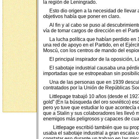
la región de Leningrado.
Esto dio origen a la necesidad de lleva
objetivos había que poner en claro.
Al fin y al cabo se puso al descubrimien
vía de tomar cargos de dirección en el Parti
La lucha política que habían perdido en 
una red de apoyo en el Partido, en el Ejérci
Moscú, con los centros de mando del espion
El principal inspirador de la oposición, 
El sabotaje industrial causaba una pérd
importadas que se estropeaban sin posibili
Una de las personas que en 1939 descubr
contratados por la Unión de Repúblicas Soci
Littlepage trabajó 10 años (desde el 1927
gold” (En la búsqueda del oro soviético) esc
pero yo tuve que estudiar lo que acontecía
que a Stalin y sus colaboradores les llevó 
enemigos más peligrosos y capaces de cual
Littlepage escribió también que su pro
usaba el sabotaje industrial a gran escala 
constatar eso durante un trabajo en las mi