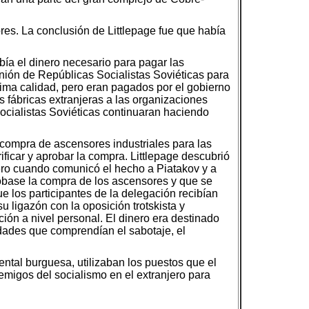
ores. La conclusión de Littlepage fue que había
ibía el dinero necesario para pagar las
Unión de Repúblicas Socialistas Soviéticas para
sima calidad, pero eran pagados por el gobierno
s fábricas extranjeras a las organizaciones
Socialistas Soviéticas continuaran haciendo
 compra de ascensores industriales para las
ificar y aprobar la compra. Littlepage descubrió
pero cuando comunicó el hecho a Piatakov y a
robase la compra de los ascensores y que se
e los participantes de la delegación recibían
 ligazón con la oposición trotskista y
ión a nivel personal. El dinero era destinado
idades que comprendían el sabotaje, el
ental burguesa, utilizaban los puestos que el
nemigos del socialismo en el extranjero para