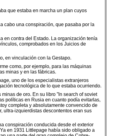
icaba que estaba en marcha un plan cuyos
a a cabo una conspiración, que pasaba por la
a en contra del Estado. La organización tenía
es vínculos, comprobados en los Juicios de
ero, en vinculación con la Gestapo.
norme como, por ejemplo, para las máquinas
s minas y en las fábricas.
age, uno de los especialistas extranjeros
igación tecnológica de lo que estaba ocurriendo.
 minas de oro. En su libro ”In search of soviet
as políticas en Rusia en cuanto podía evitarlas,
 estoy completa y absolutamente convencido de
, ultra-izquierdistas descontentos eran sus
na conspiración conducida desde el exterior
 Ya en 1931 Littlepage había sido obligado a
ran una parte del gran complejo de Cobre-